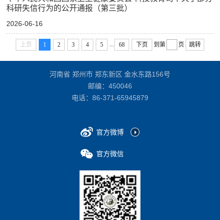
科研失信行为的公开通报（第三批）
2026-06-16
...
上页
1
2
3
4
5
68
下页
到第
页
跳转
河南省 郑州市 郑东新区 金水东路156号
邮编：450046
电话：
86-371-65945879
官方微博
官方微信