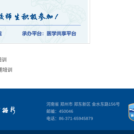
培训
用培训
河南省 郑州市 郑东新区 金水东路156号
邮编：450046
电话：
86-371-65945879