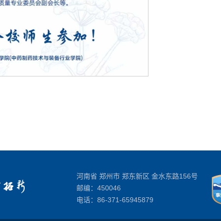
河南省 郑州市 郑东新区 金水东路156号
邮编：450046
电话：
86-371-65945879