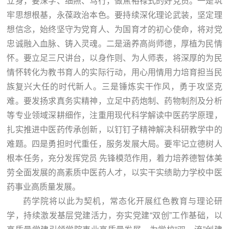
立身，要深学、细照、笃行，做焦裕禄式的好党员。一是筑
牢思想根基，永葆政治本色。要持续深化理论武装，坚定理
想信念，始终坚守为党育人、为国育才的初心使命，将对党
忠诚融入血脉、铸入灵魂。二是涵养高尚师德，厚植为民情
怀。要立足三尺讲台，以身作则、为人师表，将深厚的为民
情怀转化为教书育人的实际行动，用心用情用力培育担当民
族复兴大任的时代新人。三是锤炼实干作风，勇于攻坚克
难。要发扬求真务实精神，立足中药炮制、药物制剂及分析
等专业领域深耕细作，注重用现代科学解读中医药学原理，
扎实推进中医药传承创新，以钉钉子精神解决科研教学中的
难题。四是勇担时代重任，服务发展大局。要牢记立德树人
根本任务，充分发挥党员 先锋模范作用，着力培养德智体美
劳全面发展的高素质中医药人才，以实干实绩助力学校中医
药事业高质量发展。
药学院将以此为契机，常态化开展红色教育与理论研
学，持续激发基层党建活力，夯实党建“双创”工作基础，以