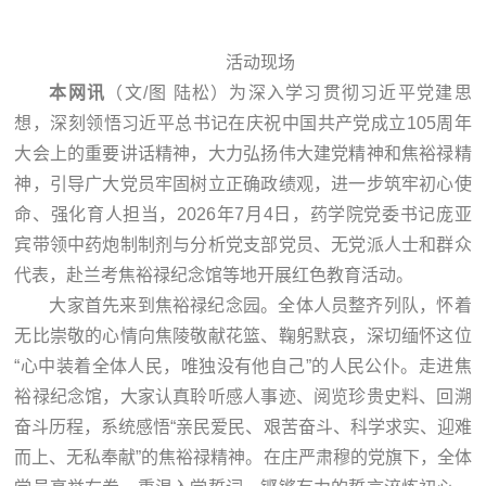
活动现场
本网讯
（文/图 陆松）为深入学习贯彻习近平党建思
想，深刻领悟习近平总书记在庆祝中国共产党成立105周年
大会上的重要讲话精神，大力弘扬伟大建党精神和焦裕禄精
神，引导广大党员牢固树立正确政绩观，进一步筑牢初心使
命、强化育人担当，2026年7月4日，药学院党委书记庞亚
宾带领中药炮制制剂与分析党支部党员、无党派人士和群众
代表，赴兰考焦裕禄纪念馆等地开展红色教育活动。
大家首先来到焦裕禄纪念园。全体人员整齐列队，怀着
无比崇敬的心情向焦陵敬献花篮、鞠躬默哀，深切缅怀这位
“心中装着全体人民，唯独没有他自己”的人民公仆。走进焦
裕禄纪念馆，大家认真聆听感人事迹、阅览珍贵史料、回溯
奋斗历程，系统感悟“亲民爱民、艰苦奋斗、科学求实、迎难
而上、无私奉献”的焦裕禄精神。在庄严肃穆的党旗下，全体