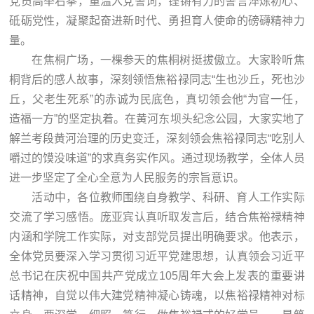
党员高举右拳，重温入党誓词，铿锵有力的誓言淬炼初心、
砥砺党性，凝聚起奋进新时代、勇担育人使命的磅礴精神力
量。
在焦桐广场，一棵参天的焦桐树挺拔傲立。大家聆听焦
桐背后的感人故事，深刻领悟焦裕禄同志“生也沙丘，死也沙
丘，父老生死系”的赤诚为民底色，真切领会他“为官一任，
造福一方”的坚定执着。在黄河东坝头纪念公园，大家实地了
解兰考段黄河治理的历史变迁，深刻领会焦裕禄同志“吃别人
嚼过的馍没味道”的求真务实作风。通过现场教学，全体人员
进一步坚定了全心全意为人民服务的宗旨意识。
活动中，各位教师围绕自身教学、科研、育人工作实际
交流了学习感悟。庞亚宾认真听取发言后，结合焦裕禄精神
内涵和学院工作实际，对支部党员提出明确要求。他表示，
全体党员要深入学习贯彻习近平党建思想，认真领会习近平
总书记在庆祝中国共产党成立105周年大会上发表的重要讲
话精神，自觉以伟大建党精神凝心铸魂，以焦裕禄精神对标