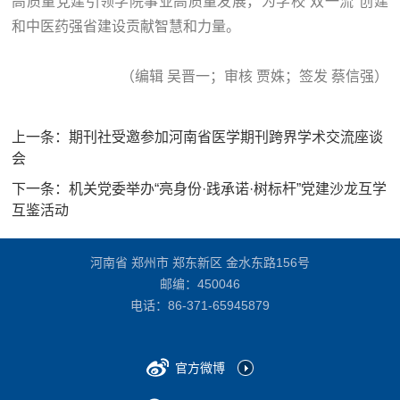
高质量党建引领学院事业高质量发展，为学校“双一流”创建
和中医药强省建设贡献智慧和力量。
（编辑 吴晋一；审核 贾姝；签发 蔡信强）
上一条：
期刊社受邀参加河南省医学期刊跨界学术交流座谈
会
下一条：
机关党委举办“亮身份·践承诺·树标杆”党建沙龙互学
互鉴活动
河南省 郑州市 郑东新区 金水东路156号
邮编：450046
电话：
86-371-65945879
官方微博