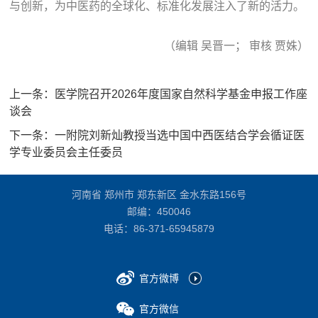
与创新，为中医药的全球化、标准化发展注入了新的活力。
（编辑 吴晋一； 审核 贾姝）
上一条：
医学院召开2026年度国家自然科学基金申报工作座
谈会
下一条：
一附院刘新灿教授当选中国中西医结合学会循证医
学专业委员会主任委员
河南省 郑州市 郑东新区 金水东路156号
邮编：450046
电话：
86-371-65945879
官方微博
官方微信