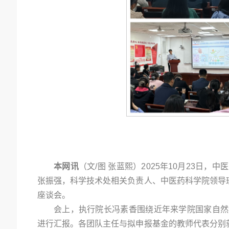
本网讯
（文/图 张蓝熙）2025年10月23日
张振强，科学技术处相关负责人、中医药科学院领导
座谈会。
会上，执行院长冯素香围绕近年来学院国家自然
进行汇报。各团队主任与拟申报基金的教师代表分别