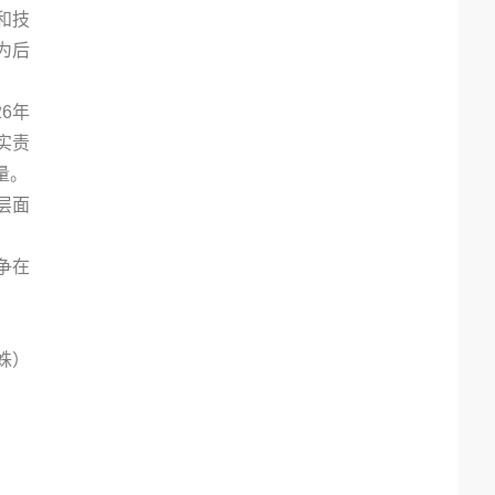
和技
为后
6年
实责
量。
层面
争在
姝）