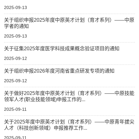
2025-09-13
关于组织申报2025年度中原英才计划（育才系列）——中原
学者的通知
2025-09-13
关于征集2025年度医学科技成果概念验证项目的通知
2025-09-12
关于组织申报2026年度河南省重点研发专项的通知
2025-09-12
关于做好2025年度中原英才计划（育才系列）——中原技能
领军人才(职业技能领域)申报工作的...
2025-09-11
关于2025年度中原英才计划（育才系列）——中原青年拔尖
人才（科技创新领域）申报推荐工作...
2025-09-11