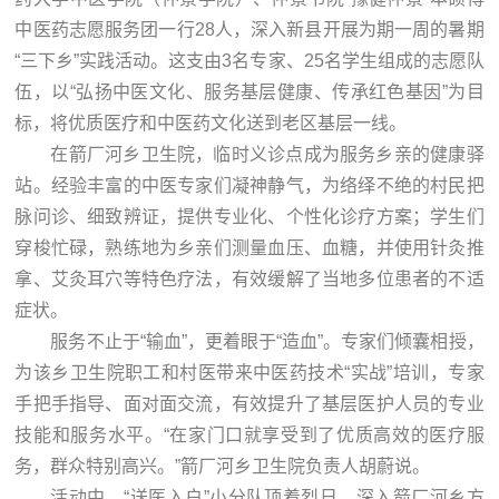
中医药志愿服务团一行28人，深入新县开展为期一周的暑期
“三下乡”实践活动。这支由3名专家、25名学生组成的志愿队
伍，以“弘扬中医文化、服务基层健康、传承红色基因”为目
标，将优质医疗和中医药文化送到老区基层一线。
在箭厂河乡卫生院，临时义诊点成为服务乡亲的健康驿
站。经验丰富的中医专家们凝神静气，为络绎不绝的村民把
脉问诊、细致辨证，提供专业化、个性化诊疗方案；学生们
穿梭忙碌，熟练地为乡亲们测量血压、血糖，并使用针灸推
拿、艾灸耳穴等特色疗法，有效缓解了当地多位患者的不适
症状。
服务不止于“输血”，更着眼于“造血”。专家们倾囊相授，
为该乡卫生院职工和村医带来中医药技术“实战”培训，专家
手把手指导、面对面交流，有效提升了基层医护人员的专业
技能和服务水平。“在家门口就享受到了优质高效的医疗服
务，群众特别高兴。”箭厂河乡卫生院负责人胡蔚说。
活动中，“送医入户”小分队顶着烈日，深入箭厂河乡方