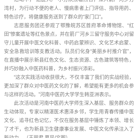
湾村，为行动不便的老人、慢病患者上门评估、指导用药、
特色诊疗，将健康服务送到了群众的“家门口”。
志愿服务团还参观了鄂豫皖苏区首府革命博物馆、“红
田”惨案遗址等红色景点，并在箭厂河乡三留守服务中心对留
守儿童开展中医文化科普、中药启蒙辨识、文化艺术启蒙、
安全急救培训等支教活动。队员们化身“美丽乡村推介官”，
在直播中展示新县红色文化、生态资源、古色建筑等特色，
并巧妙融入中医药科普，为乡村振兴添彩。
“这次实践活动收获很大，不仅丰富了我们的实战经验，
更加深了群众对中医药文化的了解，希望能有更多的机会参
与这样的活动。”河南中医药大学学生韩亚洲表示。
此次活动是河南中医药大学师生深入基层、服务群众的
生动体现，专家以精湛医术惠泽乡邻，学生用青春传播中医
文化、追寻红色记忆，不仅在服务基层中锤炼了本领、增长
了才干，也为新县卫生健康事业发展、中医文化传承注入了
新动力。（王丽君 夏风/文图）