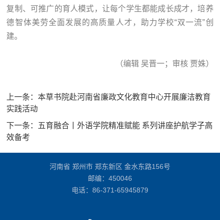
复制、可推广的育人模式，让每个学生都能成长成才，培养
德智体美劳全面发展的高质量人才，助力学校“双一流”创
建。
（编辑 吴晋一；审核 贾姝）
上一条：
本草书院赴河南省廉政文化教育中心开展廉洁教育
实践活动
下一条：
五育融合丨外语学院精准赋能 系列讲座护航学子高
效备考
河南省 郑州市 郑东新区 金水东路156号
邮编：450046
电话：
86-371-65945879