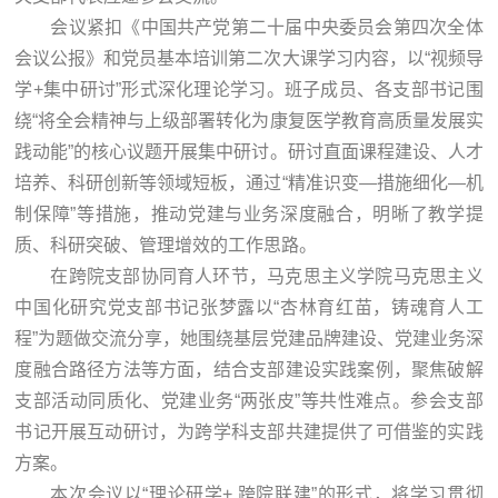
会议紧扣《中国共产党第二十届中央委员会第四次全体
会议公报》和党员基本培训第二次大课学习内容，以“视频导
学+集中研讨”形式深化理论学习。班子成员、各支部书记围
绕“将全会精神与上级部署转化为康复医学教育高质量发展实
践动能”的核心议题开展集中研讨。研讨直面课程建设、人才
培养、科研创新等领域短板，通过“精准识变—措施细化—机
制保障”等措施，推动党建与业务深度融合，明晰了教学提
质、科研突破、管理增效的工作思路。
在跨院支部协同育人环节，马克思主义学院马克思主义
中国化研究党支部书记张梦露以“杏林育红苗，铸魂育人工
程”为题做交流分享，她围绕基层党建品牌建设、党建业务深
度融合路径方法等方面，结合支部建设实践案例，聚焦破解
支部活动同质化、党建业务“两张皮”等共性难点。参会支部
书记开展互动研讨，为跨学科支部共建提供了可借鉴的实践
方案。
本次会议以“理论研学+ 跨院联建”的形式，将学习贯彻