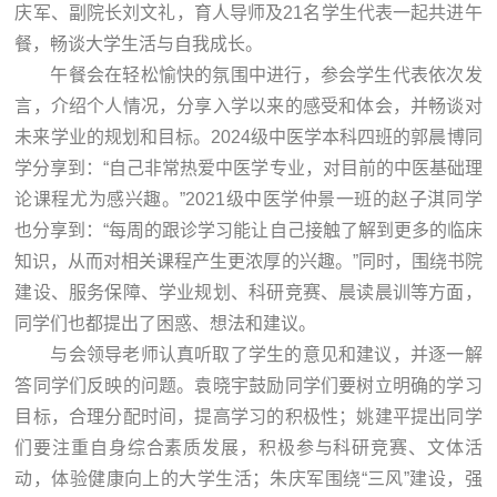
庆军、副院长刘文礼，育人导师及21名学生代表一起共进午
餐，畅谈大学生活与自我成长。
午餐会在轻松愉快的氛围中进行，参会学生代表依次发
言，介绍个人情况，分享入学以来的感受和体会，并畅谈对
未来学业的规划和目标。2024级中医学本科四班的郭晨博同
学分享到：“自己非常热爱中医学专业，对目前的中医基础理
论课程尤为感兴趣。”2021级中医学仲景一班的赵子淇同学
也分享到：“每周的跟诊学习能让自己接触了解到更多的临床
知识，从而对相关课程产生更浓厚的兴趣。”同时，围绕书院
建设、服务保障、学业规划、科研竞赛、晨读晨训等方面，
同学们也都提出了困惑、想法和建议。
与会领导老师认真听取了学生的意见和建议，并逐一解
答同学们反映的问题。袁晓宇鼓励同学们要树立明确的学习
目标，合理分配时间，提高学习的积极性；姚建平提出同学
们要注重自身综合素质发展，积极参与科研竞赛、文体活
动，体验健康向上的大学生活；朱庆军围绕“三风”建设，强