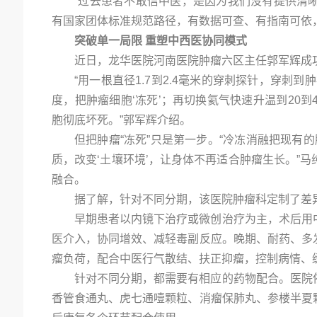
“过去患者不敢信中医，是因为我们没有提供清
有国家团体标准规范路径，有数据可查、有指南可依
突破单一局限
重塑中西医协同模式
近日，龙华医院河南医院肿瘤六区主任郭军辉成
“用一根直径1.7到2.4毫米的穿刺探针，穿刺
度，把肿瘤细胞‘冻死’；再切换氦气快速升温到20到
胞彻底坏死。”郭军辉介绍。
但把肿瘤“冻死”只是第一步。“冷冻消融把现有
质，改变‘土壤环境’，让身体不再适合肿瘤生长。”
融合。
据了解，针对不同分期，该医院肿瘤科定制了差
早期患者以内镜下治疗或微创治疗为主，术后用
医介入，协同增效、减轻毒副反应。晚期、耐药、多
瘤负荷，配合中医行气散结、扶正抑瘤，控制病情、
针对不同分期，都需要有相应的药物配合。医院
香管食通丸、虎七通噎颗粒、消瘤保肺丸、参楼半夏