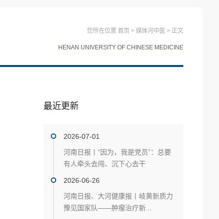
您所在位置
首页
>
媒体河中医
>
正文
HENAN UNIVERSITY OF CHINESE MEDICINE
最近更新
2026-07-01
河南日报丨“因为，我是党员”：总要
有人牵头去闯、沉下心去干
2026-06-26
河南日报、大河健康报丨岐黄新质力
豫见国家队——肿瘤治疗新...