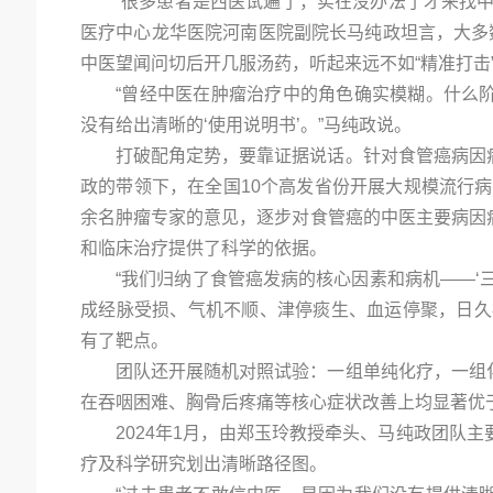
“很多患者是西医试遍了，实在没办法了才来找
医疗中心龙华医院河南医院副院长马纯政坦言，大多
中医望闻问切后开几服汤药，听起来远不如“精准打击
“曾经中医在肿瘤治疗中的角色确实模糊。什么
没有给出清晰的‘使用说明书’。”马纯政说。
打破配角定势，要靠证据说话。针对食管癌病因
政的带领下，在全国10个高发省份开展大规模流行病
余名肿瘤专家的意见，逐步对食管癌的中医主要病因
和临床治疗提供了科学的依据。
“我们归纳了食管癌发病的核心因素和病机——‘
成经脉受损、气机不顺、津停痰生、血运停聚，日久
有了靶点。
团队还开展随机对照试验：一组单纯化疗，一组
在吞咽困难、胸骨后疼痛等核心症状改善上均显著优
2024年1月，由郑玉玲教授牵头、马纯政团队
疗及科学研究划出清晰路径图。