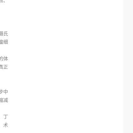
效、
摄氏
瘤细
的体
真正
步中
缩减
、丁
、术