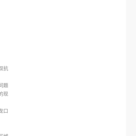
双抗
问题
的现
龙口
。