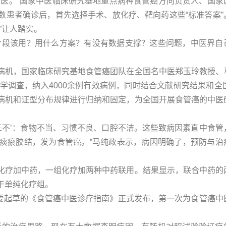
中医。”国家中医临床研究基地重点病种食管癌方向负责人、国家
数患者确诊后，首先选择手术、放化疗、靶向药这些“标准答案”
”让人踏实。
阶段该用？用什么方案？有没有数据支撑？这些问题，中医界自
病机，国家临床研究基地食管癌团队在全国名中医郑玉玲教授、
学调查，纳入4000余例有效病例，同时结合文献研究结果和全国
病机和证型分布规律进行归纳和固定，为全国开展食管癌的中医
三不’：食物不当、习惯不良、口腔不洁。这些致病因素直中食管
痰瘀胶结，发为食管癌。”马纯政表示，病因明确了，预防与治
化疗加中药，一组化疗加两种中药联用。结果显示，联合中药的
于单纯化疗组。
主要起草的《食管癌中医诊疗指南》正式发布，第一次为食管癌中