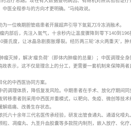
晰的治疗思路。现在有大数据查明病因、有随机对照试验验证疗
，中医全程参与的方向才更明确。”马纯政说。
功为一位晚期胆管癌患者开展超声引导下氩氦刀冷冻消融术。
到肿瘤内部后，先注入氩气，十余秒内让温度骤降到零下140到196
40摄氏度，让冰晶急剧膨胀爆裂。经历两三轮‘冰火两重天’，肿
的肿瘤灭掉，解决‘瘤负荷’（即体内肿瘤的总量）；中医调理全身
马纯政表示，这不仅是理念上的分工，更需要一套机制来保障两者
异化的中西医协同方案。
中药调理体质，降低复发风险。中期患者在手术、放化疗期间同
发转移患者则采用中西医并重模式，以靶向、免疫、微创等技术
缓解癌痛、改善生存状态。
依托六十余年三代名医传承经验，研发出管食通丸、通道化噎丸
颗粒、凋瘤丸、九圣升血胶囊等多款院内制剂，嵌入放疗、化疗