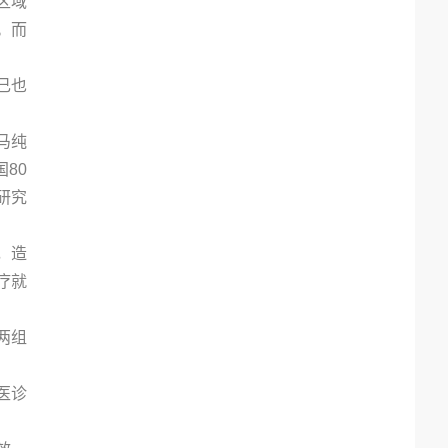
区域
。而
己也
马纯
80
研究
，造
疗就
两组
医诊