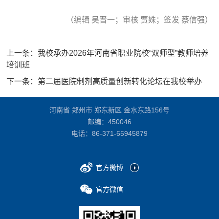
（编辑 吴晋一；审核 贾姝；签发 蔡信强）
上一条：
我校承办2026年河南省职业院校“双师型”教师培养
培训班
下一条：
第二届医院制剂高质量创新转化论坛在我校举办
河南省 郑州市 郑东新区 金水东路156号
邮编：450046
电话：
86-371-65945879
官方微博
官方微信