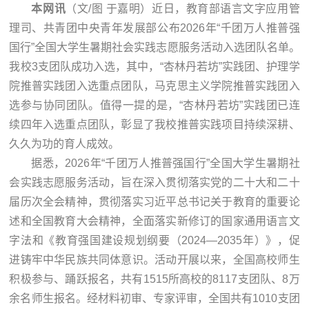
本网讯
（文/图 于嘉明）近日，教育部语言文字应用管
理司、共青团中央青年发展部公布2026年“千团万人推普强
国行”全国大学生暑期社会实践志愿服务活动入选团队名单。
我校3支团队成功入选，其中，“杏林丹若坊”实践团、护理学
院推普实践团入选重点团队，马克思主义学院推普实践团入
选参与协同团队。值得一提的是，“杏林丹若坊”实践团已连
续四年入选重点团队，彰显了我校推普实践项目持续深耕、
久久为功的育人成效。
据悉，2026年“千团万人推普强国行”全国大学生暑期社
会实践志愿服务活动，旨在深入贯彻落实党的二十大和二十
届历次全会精神，贯彻落实习近平总书记关于教育的重要论
述和全国教育大会精神，全面落实新修订的国家通用语言文
字法和《教育强国建设规划纲要（2024—2035年）》，促
进铸牢中华民族共同体意识。活动开展以来，全国高校师生
积极参与、踊跃报名，共有1515所高校的8117支团队、8万
余名师生报名。经材料初审、专家评审，全国共有1010支团