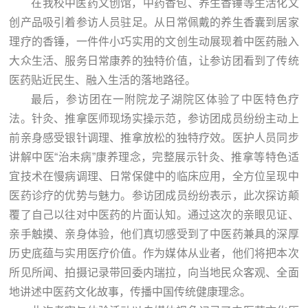
在我校中医药文创馆，中药香包、养生香锤等生活化文
创产品吸引着参访人员驻足。从日常佩戴的养生香囊到居家
理疗的香锤，一件件小巧实用的文创生动展现着中医药融入
大众生活、服务日常康养的独特价值，让参访团看到了传统
医药贴近民生、融入生活的落地路径。
最后，参访团在一附院龙子湖院区体验了中医特色疗
法。针灸、推拿医师现场实操示范，参访团成员纷纷主动上
前亲身感受银针调理、推拿放松的独特疗效。医护人员同步
讲解中医“治未病”康养理念，完整展示针灸、推拿等特色适
宜技术在慢病调理、日常保健中的临床应用，全方位呈现中
医药诊疗的优势与魅力。参访团成员纷纷表示，此次探访颠
覆了自己以往对中医药的片面认知。通过这次的亲眼见证、
亲手触摸、亲身体验，他们真切感受到了中医药兼具的深厚
历史底蕴与实用医疗价值。作为媒体从业者，他们将把本次
所见所闻、拍摄记录带回委内瑞拉，向当地民众客观、全面
地讲述中医药文化故事，传播中国传统健康理念。