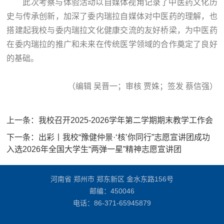
此次考察与体验活动以自媒体视角记录了中医药文化历
史与传承创新，加深了委内瑞拉自媒体对中医药的理解，也
搭建起我校与委内瑞拉文化健康交流的友好桥梁，为中医药
在委内瑞拉的推广和未来在传统医学领域的合作奠定了良好
的基础。
（编辑 吴晋一；审核 贾姝；签发 蔡信强）
上一条：
我校召开2025-2026学年第二学期期末教学工作会
下一条：
出彩丨我校“豫健仲景·‘核’你同行”志愿宣讲团成功
入选2026年全国大学生“两弹一星”精神志愿宣讲团
河南省 郑州市 郑东新区 金水东路156号
邮编：450046
电话：
86-371-65945879