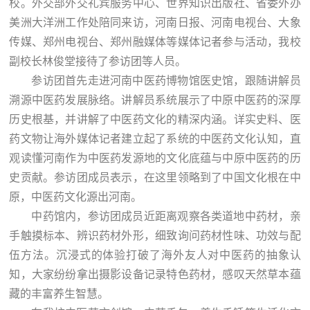
校。外交部外交礼宾服务中心、世界知识出版社、省委外办
美洲大洋洲工作处陪同来访，河南日报、河南电视台、大象
传媒、郑州电视台、郑州融媒体等媒体记者参与活动，我校
副校长林俊堂接待了参访团等人员。
参访团首先走进河南中医药博物馆医史馆，跟随讲解员
溯源中医药发展脉络。讲解员系统展示了中原中医药的深厚
历史根基，并讲解了中医药文化的精深内涵。详实史料、医
药文物让海外媒体记者建立起了系统的中医药文化认知，直
观读懂河南作为中医药发源地的文化底蕴与中原中医药的历
史贡献。参访团成员表示，在这里领略到了中国文化根在中
原，中医药文化源出河南。
中药馆内，参访团成员近距离观察各类道地中药材，亲
手触摸标本、辨识药材外形，细致询问药材性味、功效与配
伍方法。沉浸式的体验打破了海外友人对中医药的抽象认
知，大家纷纷拿出摄影设备记录特色药材，感叹天然草本蕴
藏的丰富养生智慧。