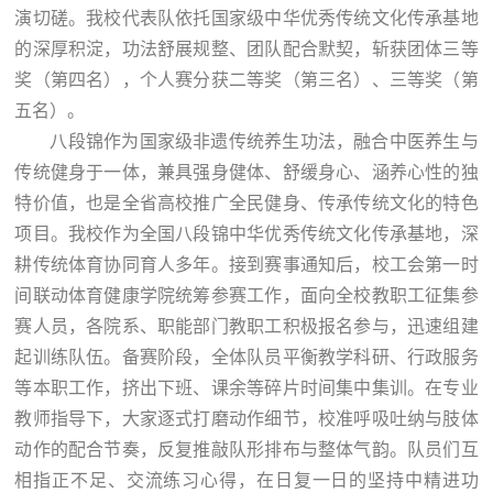
演切磋。我校代表队依托国家级中华优秀传统文化传承基地
的深厚积淀，功法舒展规整、团队配合默契，斩获团体三等
奖（第四名），个人赛分获二等奖（第三名）、三等奖（第
五名）。
八段锦作为国家级非遗传统养生功法，融合中医养生与
传统健身于一体，兼具强身健体、舒缓身心、涵养心性的独
特价值，也是全省高校推广全民健身、传承传统文化的特色
项目。我校作为全国八段锦中华优秀传统文化传承基地，深
耕传统体育协同育人多年。接到赛事通知后，校工会第一时
间联动体育健康学院统筹参赛工作，面向全校教职工征集参
赛人员，各院系、职能部门教职工积极报名参与，迅速组建
起训练队伍。备赛阶段，全体队员平衡教学科研、行政服务
等本职工作，挤出下班、课余等碎片时间集中集训。在专业
教师指导下，大家逐式打磨动作细节，校准呼吸吐纳与肢体
动作的配合节奏，反复推敲队形排布与整体气韵。队员们互
相指正不足、交流练习心得，在日复一日的坚持中精进功