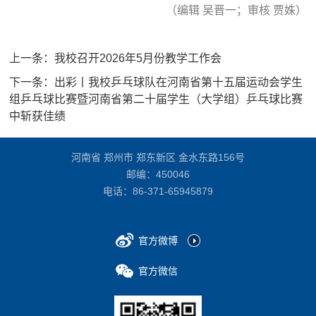
（编辑 吴晋一；审核 贾姝）
上一条：
我校召开2026年5月份教学工作会
下一条：
出彩丨我校乒乓球队在河南省第十五届运动会学生
组乒乓球比赛暨河南省第二十届学生（大学组）乒乓球比赛
中斩获佳绩
河南省 郑州市 郑东新区 金水东路156号
邮编：450046
电话：
86-371-65945879
官方微博
官方微信