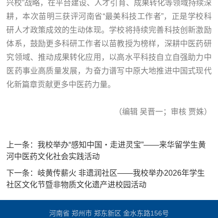
兴校”战略，在平台建设、人才引育、成果转化等领域持续深
耕，本次苗明三获评河南省“最美科技工作者”，正是学校科
研人才政策成效的生动体现。学校将持续完善科技创新激励
体系，鼓励更多科研工作者以苗教授为榜样，深耕中医药研
究领域、推动成果转化应用，以高水平科技自立自强助力中
医药事业高质量发展，为奋力谱写中原大地推进中国式现代
化新篇章贡献更多中医药力量。
（编辑 吴晋一；审核 贾姝）
上一条：
我校举办“感知中国・走进灵宝”——来华留学生黄
河中医药文化社会实践活动
下一条：
岐黄传薪火 非遗润社区——我校举办2026年学生
社区文化节暨非物质文化遗产进校园活动
河南省 郑州市 郑东新区 金水东路156号