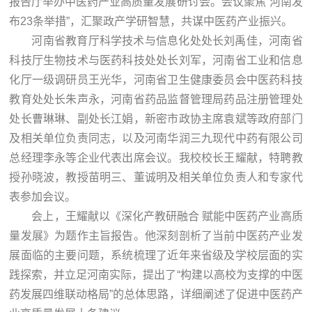
报告厅举办中医药产业高质量发展研讨会。会议聚焦“河南发
布23条举措”，汇聚政产学研智慧，共谋中医药产业振兴。
河南省教育厅科学技术与信息化处处长刘禹佳，河南省
科技厅生物技术与医药科技处处长刘军，河南省工业和信息
化厅一级调研员王光华，河南省卫生健康委员会中医药科技
教育处处长朱声永，河南省药品监督管理局药品注册管理处
处长曹琳琳、副处长江娟，新密市政协主席袁斌等政府部门
及相关单位负责同志，以及河南华润三九现代中药有限公司
总经理李永等企业代表出席会议。我校校长王耀献，特聘教
授孙晓波，教授苗明三、董诚明及相关单位负责人和专家代
表参加会议。
会上，王耀献以《深化产教研融合 赋能中医药产业高质
量发展》为题作主旨报告。他深刻剖析了当前中医药产业发
展面临的主要问题，系统梳理了近年来省级及学校层面的实
践探索，并立足河南实际，提出了“构建以高校为支撑的中医
药发展四维联动格局”的总体思路，详细阐述了促进中医药产