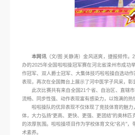
本网讯
（文/图 关静涛）金风送爽，捷报频传。2
办的2025年全国啦啦操冠军赛在河北省滦州市成
作冠军、双人爵士冠军、大集体技巧啦啦操自选动作
表现，再次在全国舞台上展示了河中医学子风采，彰
此次比赛共有来自全国21个省、自治区、直辖市
流畅、同步性强、动作表现富有感染力，以饱满的热
啦啦操队的优异表现不仅体现了竞技体育的魅力
体，大力弘扬“更高、更快、更强、更团结”的奥林
的浓厚氛围。啦啦操项目作为学校体育文化“名片”
术素养。