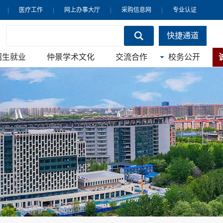
|
医疗工作
|
网上办事大厅
|
采购信息网
|
专业认证
快捷通道
招生就业
仲景学术文化
交流合作
校务公开