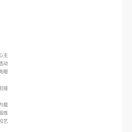
心主
选动
亮眼
衔接
为载
锻炼
和艺