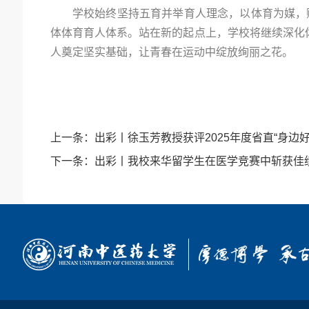
学校始终坚持五育并举育人理念，以体育为媒，
体体育育人体系。站在新的起点上，学校将继续深化
人奠定坚实基础，让青春在运动中绽放绚丽之花。
上一条：
出彩丨徐玉芳教授获评2025年度省直“身边好
下一条：
出彩丨我校来华留学生在医学竞赛中斩获佳