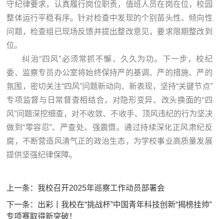
守纪律要求，认真履行岗位职责，值班人员在岗在位，校园
整体运行平稳有序。针对检查中发现的个别苗头性、倾向性
问题，检查组已现场反馈并提出整改意见，要求限期整改到
位。
纠治“四风”必须常抓不懈、久久为功。下一步，校纪
委、监察专员办公室将始终保持严的基调、严的措施、严的
氛围，密切关注“四风”问题新动向、新表现，坚持“关键节点”
专项监督与日常督查相结合，对隐形变异、改头换面的“四
风”问题深挖细查，对不收敛、不收手、顶风违纪的行为坚决
做到“零容忍”、严查处、强震慑。通过持续深化正风肃纪反
腐，不断营造风清气正的政治生态，为学校事业高质量发展
提供坚强纪律保障。
上一条：
我校召开2025年巡察工作动员部署会
下一条：
出彩丨我校在“挑战杯”中国青年科技创新“揭榜挂帅”
专项赛取得新突破！