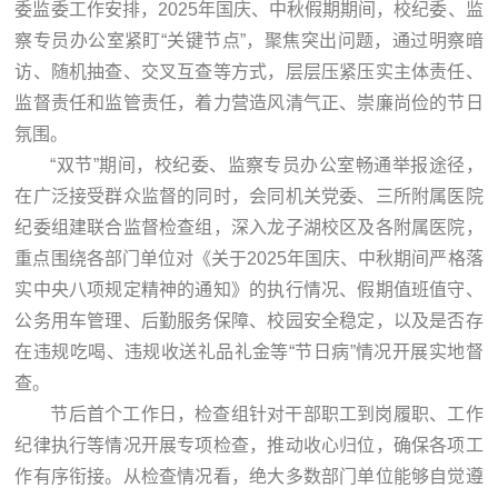
委监委工作安排，2025年国庆、中秋假期期间，校纪委、监
察专员办公室紧盯“关键节点”，聚焦突出问题，通过明察暗
访、随机抽查、交叉互查等方式，层层压紧压实主体责任、
监督责任和监管责任，着力营造风清气正、崇廉尚俭的节日
氛围。
“双节”期间，校纪委、监察专员办公室畅通举报途径，
在广泛接受群众监督的同时，会同机关党委、三所附属医院
纪委组建联合监督检查组，深入龙子湖校区及各附属医院，
重点围绕各部门单位对《关于2025年国庆、中秋期间严格落
实中央八项规定精神的通知》的执行情况、假期值班值守、
公务用车管理、后勤服务保障、校园安全稳定，以及是否存
在违规吃喝、违规收送礼品礼金等“节日病”情况开展实地督
查。
节后首个工作日，检查组针对干部职工到岗履职、工作
纪律执行等情况开展专项检查，推动收心归位，确保各项工
作有序衔接。从检查情况看，绝大多数部门单位能够自觉遵