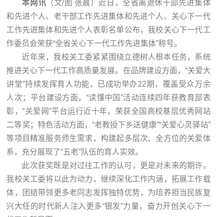
本网讯
（文/图 张晨）近日，全省离退休干部先进集体
和先进个人、老干部工作先进集体和先进个人、关心下一代
工作先进集体和先进个人表彰名单公布，我校关心下一代工
作委员会荣获“全省关心下一代工作先进集体”称号。
近年来，我校关工委紧紧围绕立德树人根本任务，系统
推进关心下一代工作高质量发展。在品牌建设方面，“关爱大
讲堂”持续发挥育人功能，已成功举办22期，覆盖受众万余
人次；平台建设方面，“读懂中国”活动连续四年获教育部表
彰，“关爱网”平台运行近十年，荣获全国高校基层优秀网站
二等奖；特色活动方面，“老教授下乡送健康”“关爱心灵驿站”
等项目精准服务师生需求，构建起多层次、全方位的关爱体
系，充分展现了“五老”队伍的育人实效。
此次获奖既是对过往工作的认可，更是对未来的期许。
我校关工委将以此为动力，继续深化工作内涵，拓展工作载
体，团结带领更多老同志发挥独特优势，为培养担当民族复
兴大任的时代新人注入更多“银发”力量，奋力开创关心下一