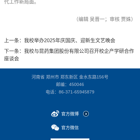
代工作新局面。
（编辑 吴晋一；审核 贾姝）
上一条：
我校举办2025年庆国庆、迎新生文艺晚会
下一条：
我校与昆药集团股份有限公司召开校企产学研合作
座谈会
河南省 郑州市 郑东新区 金水东路156号
邮编：450046
电话：
86-371-65945879
官方微博
官方微信