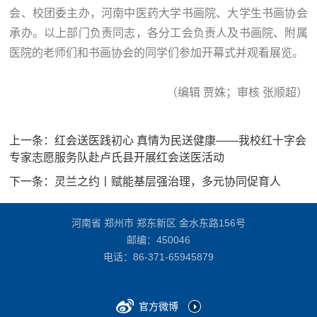
会、校团委主办，河南中医药大学书画院、大学生书画协会
承办。以上部门负责同志，各分工会负责人及书画院、附属
医院的老师们和书画协会的同学们参加开幕式并观看展览。
（编辑 贾姝；审核 张顺超）
上一条：
红会送医践初心 真情为民送健康——我校红十字会
专家志愿服务队赴卢氏县开展红会送医活动
下一条：
灵兰之约丨赋能基层强治理，多元协同促育人
河南省 郑州市 郑东新区 金水东路156号
邮编：450046
电话：
86-371-65945879
官方微博