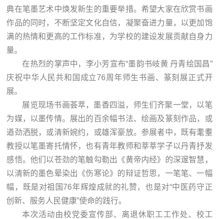
典在笔墨艺术中焕发新生的重要举措。希望大家在欣赏书画
作品的同时，不断坚定文化自信，凝聚奋进力量，以更加饱
满的热情和更高的工作标准，为学校的建设发展贡献自身力
量。
在热烈的掌声中，李小芳宣布“墨韵书岐黄 丹青绘国昌”
庆祝中华人民共和国成立76周年师生书画、篆刻展正式开
展。
展览现场书画荟萃，墨香四溢，师生们齐聚一堂，以笔
为媒，以墨传情。展出的百余幅书法、绘画及篆刻作品，或
遒劲洒脱，或清新婉约，或雄浑豪放。参展者中，既有耄耋
教授以笔墨寄托情怀，也有青年教师和莘莘学子以丹青抒发
感悟。他们以苍劲的笔触勾勒出《黄帝内经》的深邃智慧，
以清新的墨色晕染出《伤寒论》的辩证哲思，一笔笔、一幅
幅，既是对祖国76年辉煌成就的礼赞，也是对“中医药守正
创新、服务人民健康”使命的践行。
本次活动由校党委宣传部、离退休职工工作处、校工